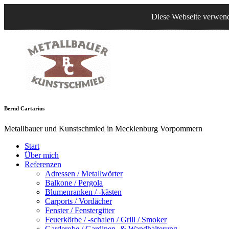
Diese Webseite verwende
B
ernd
C
artarius
Metallbauer und Kunstschmied in Mecklenburg Vorpommern
Start
Über mich
Referenzen
Adressen / Metallwörter
Balkone / Pergola
Blumenranken / -kästen
Carports / Vordächer
Fenster / Fenstergitter
Feuerkörbe / -schalen / Grill / Smoker
Garderobe / Gardinen- & Wandhalterung