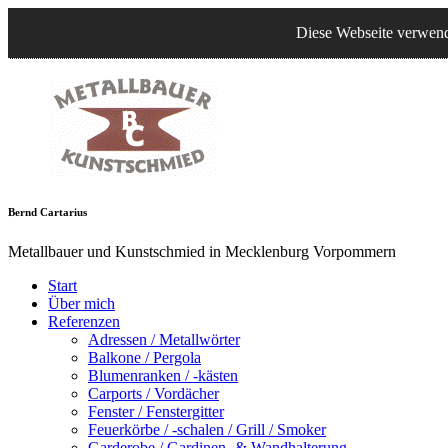
Diese Webseite verwende
B
ernd
C
artarius
Metallbauer und Kunstschmied in Mecklenburg Vorpommern
Start
Über mich
Referenzen
Adressen / Metallwörter
Balkone / Pergola
Blumenranken / -kästen
Carports / Vordächer
Fenster / Fenstergitter
Feuerkörbe / -schalen / Grill / Smoker
Garderobe / Gardinen- & Wandhalterung